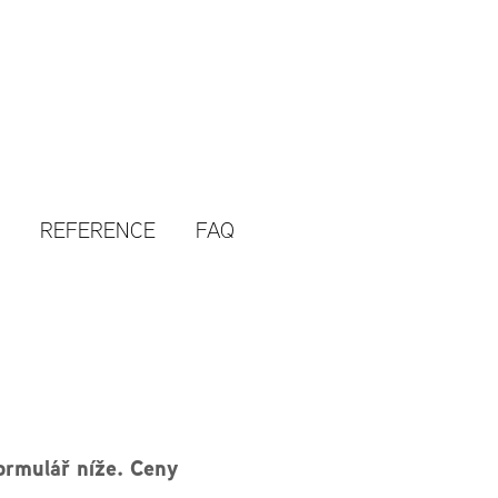
Ě
REFERENCE
FAQ
ormulář níže. Ceny