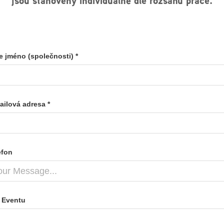
jsou stanoveny individuálně dle rozsahu práce.
e jméno (společnosti) *
ailová adresa *
efon
 Eventu