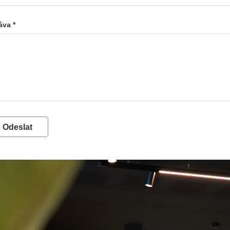
áva *
Odeslat