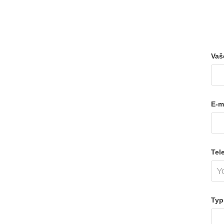
Vaš
E-m
Tel
Typ