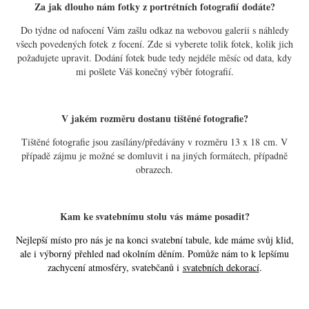
Za jak dlouho nám fotky z portrétních fotografií dodáte?
Do týdne od nafocení Vám zašlu odkaz na webovou galerii s náhledy
všech povedených fotek z focení. Zde si vyberete tolik fotek, kolik jich
požadujete upravit. Dodání fotek bude tedy nejdéle měsíc od data, kdy
mi pošlete Váš konečný výběr fotografií.
V jakém rozměru dostanu tištěné fotografie?
Tištěné fotografie jsou zasílány/předávány v rozměru 13 x 18 cm. V
případě zájmu je možné se domluvit i na jiných formátech, případně
obrazech.
Kam ke svatebnímu stolu vás máme posadit?
Nejlepší místo pro nás je na konci svatební tabule, kde máme svůj klid,
ale i výborný přehled nad okolním děním. Pomůže nám to k lepšímu
zachycení atmosféry, svatebčanů i
svatebních dekorací
.