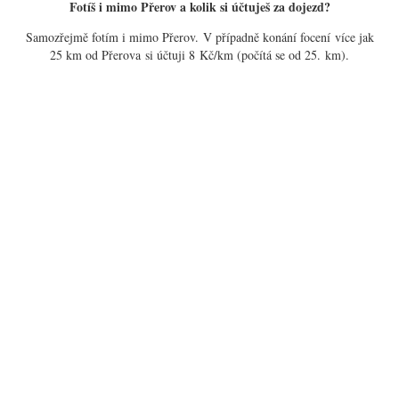
Fotíš i mimo Přerov a kolik si účtuješ za dojezd?
Samozřejmě fotím i mimo Přerov. V případně konání focení více jak
25 km od Přerova si účtuji 8 Kč/km (počítá se od 25. km).